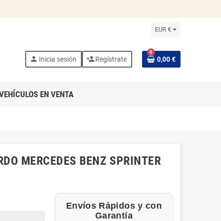
EUR €
0
person
person_add
Inicia sesión
Regístrate
0,00 €
VEHÍCULOS EN VENTA
ERDO MERCEDES BENZ SPRINTER
Envíos Rápidos y con
Garantía