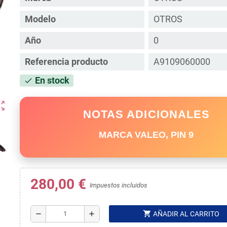
Modelo
OTROS
Año
0
Referencia producto
A9109060000
En stock
check
ut_map
NOTAS ADICIONALES
MARCA VALEO, PIN 9
280,00 €
Impuestos incluidos
shopping_cart
remove
add
AÑADIR AL CARRITO