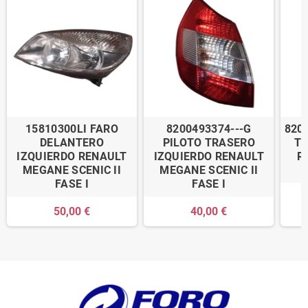
15810300LI FARO
8200493374---G
820
DELANTERO
PILOTO TRASERO
TR
IZQUIERDO RENAULT
IZQUIERDO RENAULT
R
MEGANE SCENIC II
MEGANE SCENIC II
FASE I
FASE I
50,00 €
40,00 €