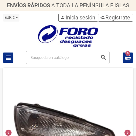
ENVÍOS RÁPIDOS
A TODA LA PENÍNSULA E ISLAS
Inicia sesión
Regístrate
EUR €
person
person_add
0
view_headline
search
chevron_left
chevron_right