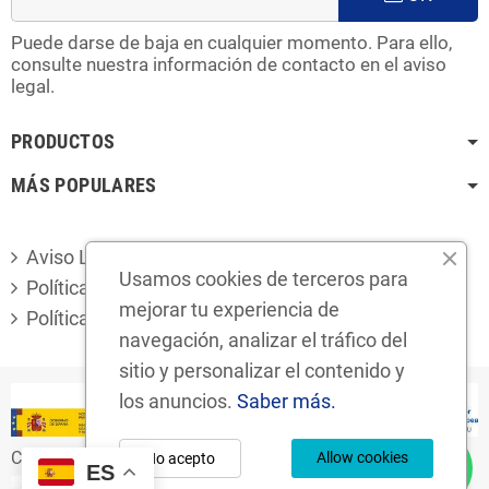
Puede darse de baja en cualquier momento. Para ello,
consulte nuestra información de contacto en el aviso
legal.
PRODUCTOS
MÁS POPULARES
Aviso Legal
Usamos cookies de terceros para
Política de privacidad
mejorar tu experiencia de
Política de cookies
navegación, analizar el tráfico del
sitio y personalizar el contenido y
los anuncios.
Saber más.
Copyright © 2024
Desguaces Foro S.L.
Allow cookies
No acepto
ES