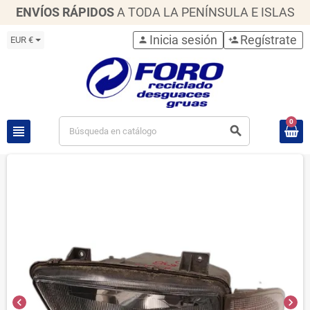
ENVÍOS RÁPIDOS
A TODA LA PENÍNSULA E ISLAS
Inicia sesión
Regístrate
EUR €
person
person_add
0
view_headline
search
chevron_left
chevron_right