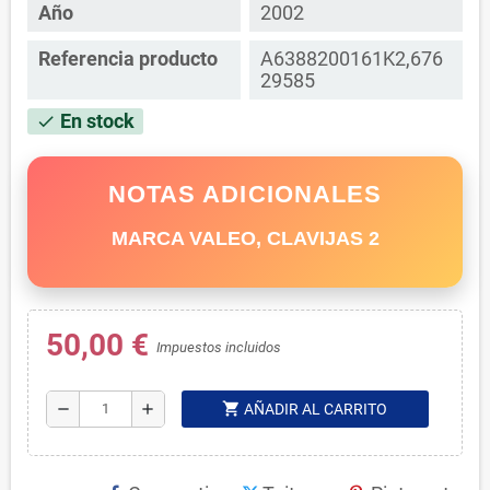
Año
2002
Referencia producto
A6388200161K2,676
29585
En stock
check
NOTAS ADICIONALES
MARCA VALEO, CLAVIJAS 2
50,00 €
Impuestos incluidos
shopping_cart
remove
add
AÑADIR AL CARRITO