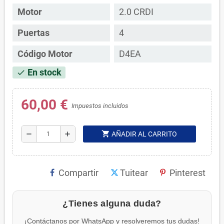
Motor
2.0 CRDI
Puertas
4
Código Motor
D4EA
En stock
check
60,00 €
Impuestos incluidos
shopping_cart
remove
add
AÑADIR AL CARRITO
Compartir
Tuitear
Pinterest
¿Tienes alguna duda?
¡Contáctanos por WhatsApp y resolveremos tus dudas!