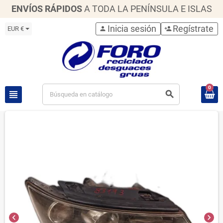
ENVÍOS RÁPIDOS
A TODA LA PENÍNSULA E ISLAS
Inicia sesión
Regístrate
EUR €
person
person_add
0
view_headline
search
chevron_left
chevron_right