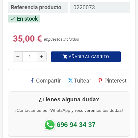
Referencia producto
0220073
En stock
check
35,00 €
Impuestos incluidos
shopping_cart
remove
add
AÑADIR AL CARRITO
Compartir
Tuitear
Pinterest
¿Tienes alguna duda?
¡Contáctanos por WhatsApp y resolveremos tus dudas!
696 94 34 37