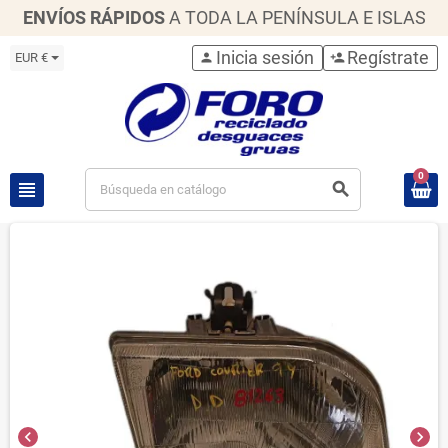
ENVÍOS RÁPIDOS
A TODA LA PENÍNSULA E ISLAS
Inicia sesión
Regístrate
EUR €
person
person_add
0
view_headline
search
chevron_left
chevron_right