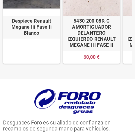
Despiece Renault
5430 200 08R-C
Megane Iii Fase Ii
AMORTIGUADOR
Blanco
DELANTERO
IZQUIERDO RENAULT
IZ
MEGANE III FASE II
ME
60,00 €
Desguaces Foro es su aliado de confianza en
recambios de segunda mano para vehículos.