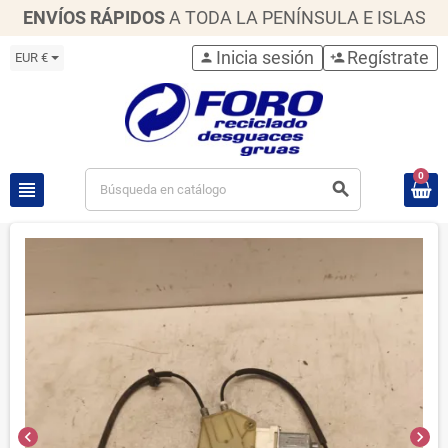
ENVÍOS RÁPIDOS
A TODA LA PENÍNSULA E ISLAS
Inicia sesión
Regístrate
EUR €
person
person_add
0
view_headline
search
chevron_left
chevron_right