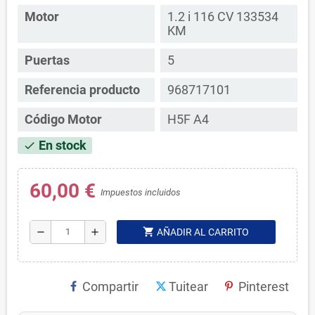
Motor
1.2 i 116 CV 133534
KM
Puertas
5
Referencia producto
968717101
Código Motor
H5F A4
En stock
check
60,00 €
Impuestos incluidos
shopping_cart
remove
add
AÑADIR AL CARRITO
Compartir
Tuitear
Pinterest