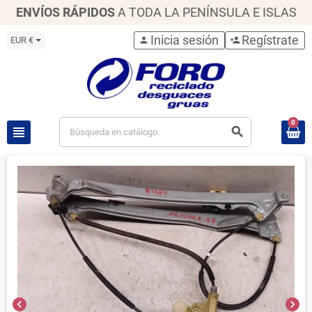
ENVÍOS RÁPIDOS
A TODA LA PENÍNSULA E ISLAS
Inicia sesión
Regístrate
EUR €
person
person_add
0
view_headline
search
chevron_left
chevron_right