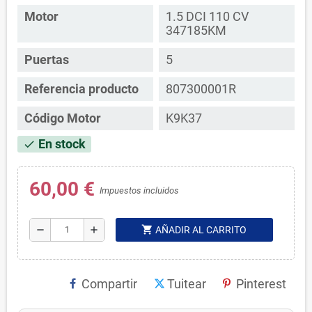
Motor
1.5 DCI 110 CV
347185KM
Puertas
5
Referencia producto
807300001R
Código Motor
K9K37
En stock
check
60,00 €
Impuestos incluidos
shopping_cart
remove
add
AÑADIR AL CARRITO
Compartir
Tuitear
Pinterest