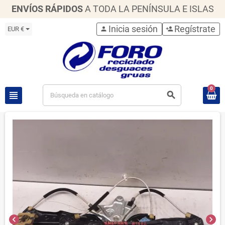
ENVÍOS RÁPIDOS
A TODA LA PENÍNSULA E ISLAS
Inicia sesión
Regístrate
EUR €
person
person_add
0
view_headline
search
chevron_left
chevron_right