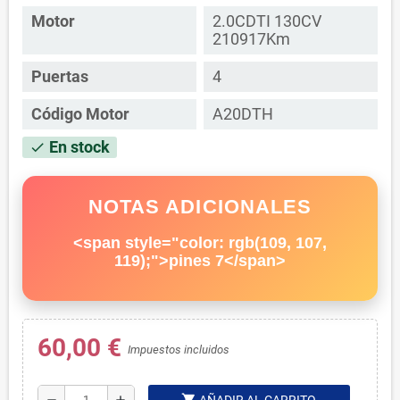
Motor
2.0CDTI 130CV
210917Km
Puertas
4
Código Motor
A20DTH
En stock
check
NOTAS ADICIONALES
<span style="color: rgb(109, 107,
119);">pines 7</span>
60,00 €
Impuestos incluidos
shopping_cart
remove
add
AÑADIR AL CARRITO