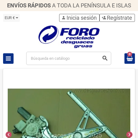
ENVÍOS RÁPIDOS
A TODA LA PENÍNSULA E ISLAS
Inicia sesión
Regístrate
EUR €
person
person_add
0
view_headline
search
chevron_left
chevron_right