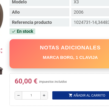
Modelo
X3
Año
2006
Referencia producto
1024731-14,3448
En stock
check
NOTAS ADICIONALES
ut_map
MARCA BORG, 1 CLAVIJA
60,00 €
Impuestos incluidos
shopping_cart
remove
add
AÑADIR AL CARRITO