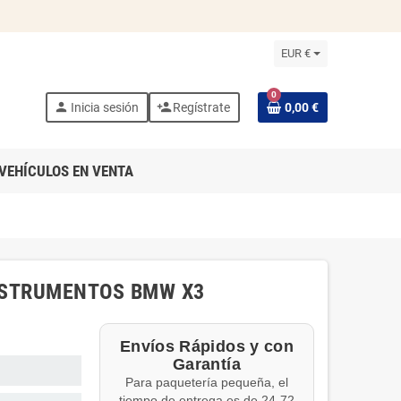
EUR €
0
person
person_add
Inicia sesión
Regístrate
0,00 €
VEHÍCULOS EN VENTA
INSTRUMENTOS BMW X3
Envíos Rápidos y con
Garantía
Para paquetería pequeña, el
tiempo de entrega es de 24-72