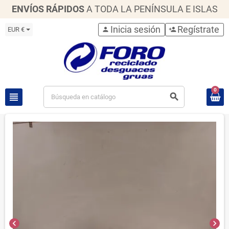
ENVÍOS RÁPIDOS
A TODA LA PENÍNSULA E ISLAS
Inicia sesión
Regístrate
EUR €
person
person_add
0
view_headline
search
chevron_left
chevron_right