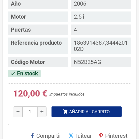
Año
2006
Motor
2.5 i
Puertas
4
Referencia producto
1863914387,3444201
02D
Código Motor
N52B25AG
En stock
check
120,00 €
Impuestos incluidos
shopping_cart
remove
add
AÑADIR AL CARRITO
Compartir
Tuitear
Pinterest