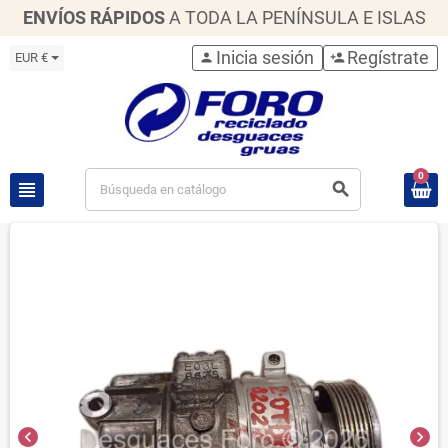
ENVÍOS RÁPIDOS
A TODA LA PENÍNSULA E ISLAS
Inicia sesión
Regístrate
EUR €
person
person_add
0
view_headline
search
chevron_left
chevron_right