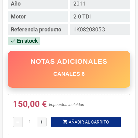
Año
2011
Motor
2.0 TDI
Referencia producto
1K0820805G
En stock
check
NOTAS ADICIONALES
CANALES 6
150,00 €
Impuestos incluidos
shopping_cart
remove
add
AÑADIR AL CARRITO