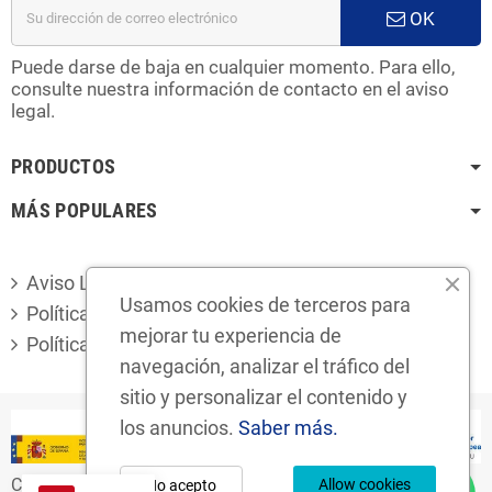
OK
Puede darse de baja en cualquier momento. Para ello,
consulte nuestra información de contacto en el aviso
legal.
PRODUCTOS
MÁS POPULARES
Aviso Legal
Usamos cookies de terceros para
Política de privacidad
mejorar tu experiencia de
Política de cookies
navegación, analizar el tráfico del
sitio y personalizar el contenido y
los anuncios.
Saber más.
Copyright © 2024
Desguaces Foro S.L.
Allow cookies
No acepto