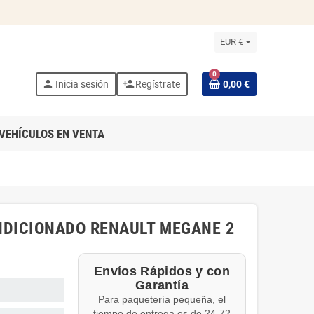
EUR €
0
person
person_add
Inicia sesión
Regístrate
0,00 €
VEHÍCULOS EN VENTA
NDICIONADO RENAULT MEGANE 2
Envíos Rápidos y con
Garantía
Para paquetería pequeña, el
tiempo de entrega es de 24-72