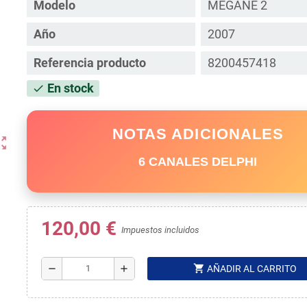
Modelo
MEGANE 2
Año
2007
Referencia producto
8200457418
En stock
check
NOTAS ADICIONALES
ut_map
6 CANALES DELPHI
120,00 €
Impuestos incluidos
shopping_cart
remove
add
AÑADIR AL CARRITO