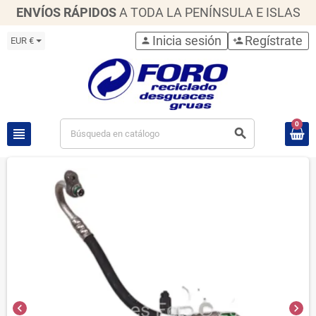
ENVÍOS RÁPIDOS
A TODA LA PENÍNSULA E ISLAS
Inicia sesión
Regístrate
EUR €
person
person_add
0
view_headline
search
chevron_left
chevron_right