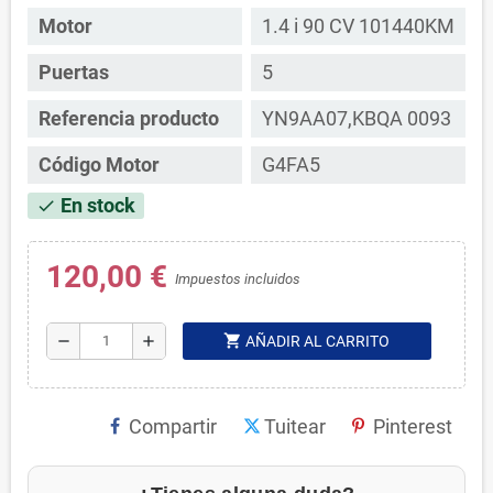
Motor
1.4 i 90 CV 101440KM
Puertas
5
Referencia producto
YN9AA07,KBQA 0093
Código Motor
G4FA5
En stock
check
120,00 €
Impuestos incluidos
shopping_cart
remove
add
AÑADIR AL CARRITO
Compartir
Tuitear
Pinterest