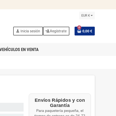
EUR €
0
person
person_add
Inicia sesión
Regístrate
0,00 €
VEHÍCULOS EN VENTA
Envíos Rápidos y con
Garantía
Para paquetería pequeña, el
tiempo de entrega es de 24-72