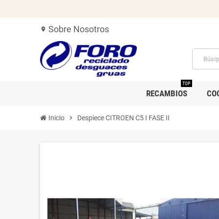
Sobre Nosotros
location_on
TOP
RECAMBIOS
CO
Inicio
chevron_right
Despiece CITROEN C5 I FASE II