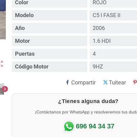
Color
ROJO
Modelo
C5 I FASE II
Año
2006
Motor
1.6 HDI
Puertas
4
ut_map
Código Motor
9HZ
Compartir
Tuitear
chevron_right
¿Tienes alguna duda?
¡Contáctanos por WhatsApp y resolveremos tus dud
696 94 34 37