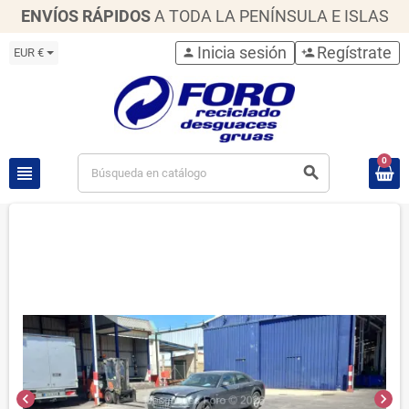
ENVÍOS RÁPIDOS
A TODA LA PENÍNSULA E ISLAS
Inicia sesión
Regístrate
EUR €
person
person_add
0
view_headline
search
chevron_left
chevron_right