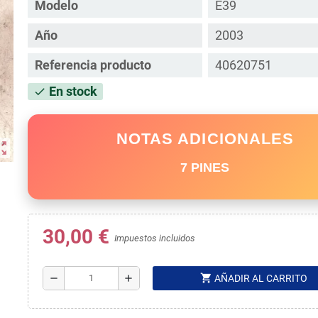
Modelo
E39
Año
2003
Referencia producto
40620751
En stock
check
NOTAS ADICIONALES
ut_map
7 PINES
30,00 €
Impuestos incluidos
shopping_cart
remove
add
AÑADIR AL CARRITO