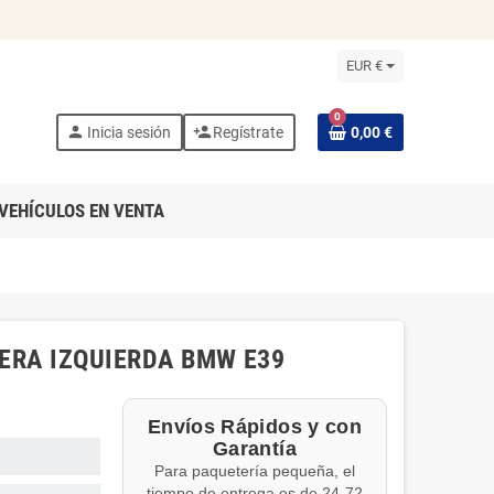
EUR €
0
person
person_add
Inicia sesión
Regístrate
0,00 €
VEHÍCULOS EN VENTA
ERA IZQUIERDA BMW E39
Envíos Rápidos y con
Garantía
Para paquetería pequeña, el
tiempo de entrega es de 24-72