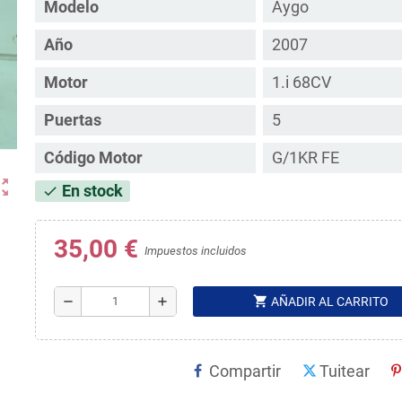
Modelo
Aygo
Año
2007
Motor
1.i 68CV
Puertas
5
Código Motor
G/1KR FE
ut_map
En stock
check
35,00 €
Impuestos incluidos
shopping_cart
remove
add
AÑADIR AL CARRITO
Compartir
Tuitear