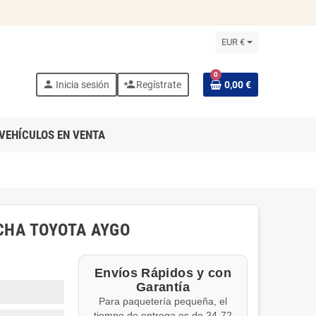
EUR €
0
person
person_add
Inicia sesión
Regístrate
0,00 €
VEHÍCULOS EN VENTA
CHA TOYOTA AYGO
Envíos Rápidos y con
Garantía
Para paquetería pequeña, el
tiempo de entrega es de 24-72