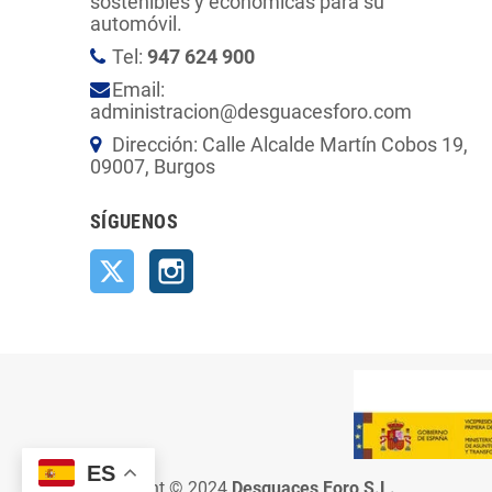
sostenibles y económicas para su
automóvil.
Tel:
947 624 900
Email:
administracion@desguacesforo.com
Dirección: Calle Alcalde Martín Cobos 19,
09007, Burgos
SÍGUENOS
Twitter
Instagram
ES
Copyright © 2024
Desguaces Foro S.L.