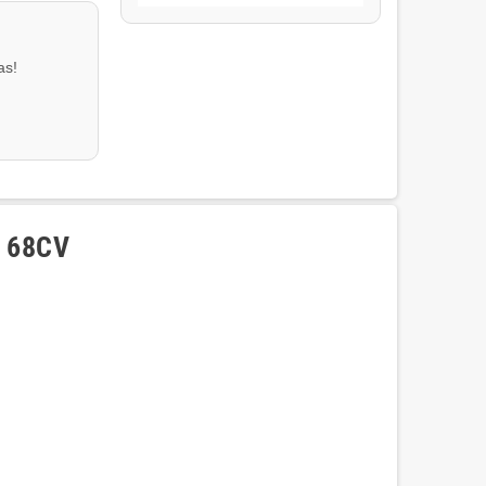
as!
i 68CV