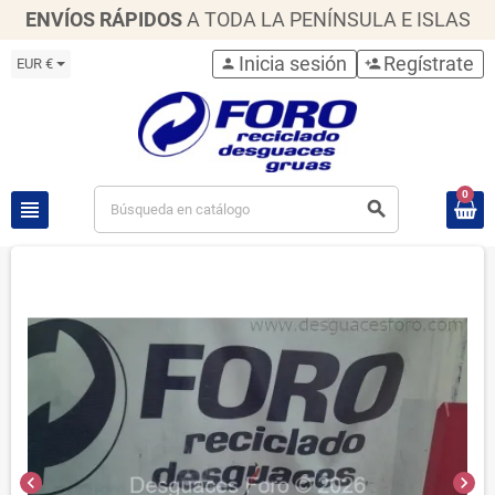
ENVÍOS RÁPIDOS
A TODA LA PENÍNSULA E ISLAS
Inicia sesión
Regístrate
EUR €
person
person_add
0
view_headline
search
chevron_left
chevron_right