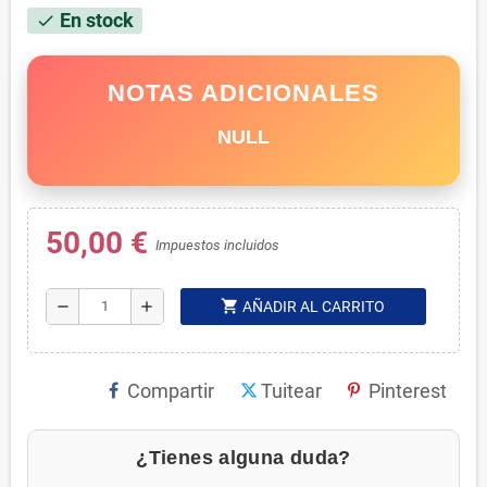
En stock
check
NOTAS ADICIONALES
NULL
50,00 €
Impuestos incluidos
shopping_cart
remove
add
AÑADIR AL CARRITO
Compartir
Tuitear
Pinterest
¿Tienes alguna duda?