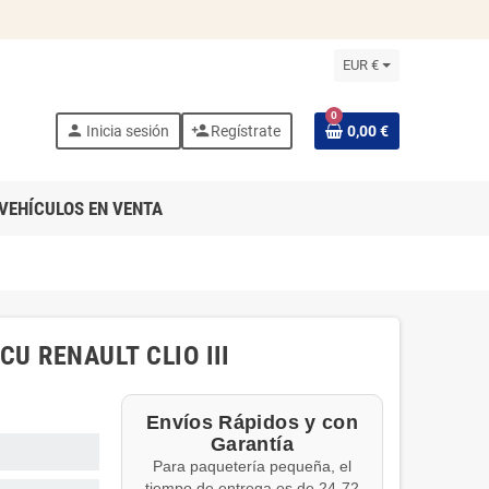
EUR €
0
person
person_add
Inicia sesión
Regístrate
0,00 €
VEHÍCULOS EN VENTA
U RENAULT CLIO III
Envíos Rápidos y con
Garantía
Para paquetería pequeña, el
tiempo de entrega es de 24-72