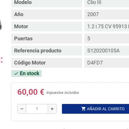
Modelo
Clio III
Año
2007
Motor
1.2 i 75 CV 95913
Puertas
5
Referencia producto
S120200105A
ut_map
Código Motor
D4FD7
En stock
check
60,00 €
Impuestos incluidos
shopping_cart
remove
add
AÑADIR AL CARRITO