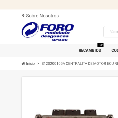
Sobre Nosotros
location_on
TOP
RECAMBIOS
CO
Inicio
chevron_right
S120200105A CENTRALITA DE MOTOR ECU REN