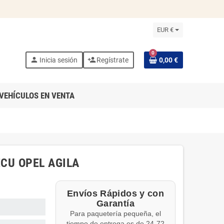
EUR €
0
person
person_add
Inicia sesión
Regístrate
0,00 €
VEHÍCULOS EN VENTA
ECU OPEL AGILA
Envíos Rápidos y con
Garantía
Para paquetería pequeña, el
tiempo de entrega es de 24-72