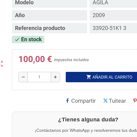
Modelo
AGILA
Año
2009
Referencia producto
33920-51K1 3
En stock
check
100,00 €
Impuestos incluidos
ut_map
shopping_cart
remove
add
AÑADIR AL CARRITO
Compartir
Tuitear
¿Tienes alguna duda?
¡Contáctanos por WhatsApp y resolveremos tus dud