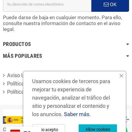
OK
Puede darse de baja en cualquier momento. Para ello,
consulte nuestra información de contacto en el aviso
legal.
PRODUCTOS
MÁS POPULARES
Aviso Legal
Usamos cookies de terceros para
Política de privacidad
mejorar tu experiencia de
Política de cookies
navegación, analizar el tráfico del
sitio y personalizar el contenido y
los anuncios.
Saber más.
Copyright © 2024
Desguaces Foro S.L.
Allow cookies
No acepto