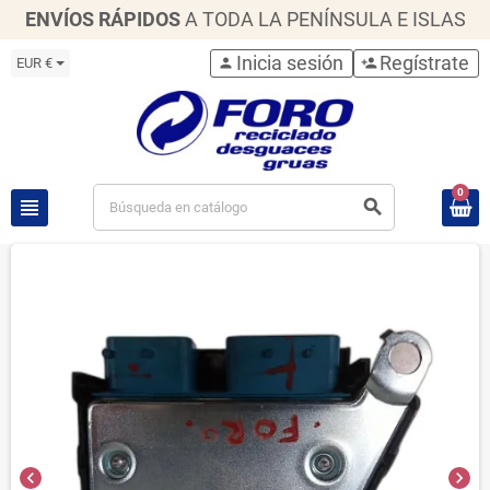
ENVÍOS RÁPIDOS
A TODA LA PENÍNSULA E ISLAS
Inicia sesión
Regístrate
EUR €
person
person_add
0
view_headline
search
chevron_left
chevron_right