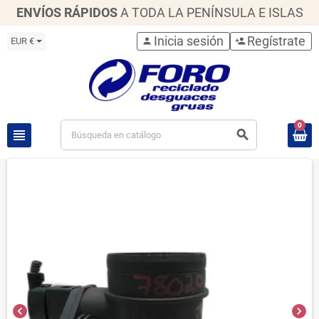
ENVÍOS RÁPIDOS
A TODA LA PENÍNSULA E ISLAS
Inicia sesión
Regístrate
EUR €
person
person_add
0
view_headline
search
chevron_left
chevron_right