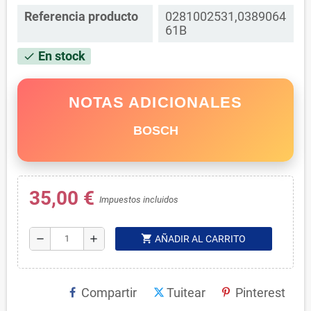
Referencia producto
0281002531,0389064
61B
En stock
check
NOTAS ADICIONALES
BOSCH
35,00 €
Impuestos incluidos
shopping_cart
remove
add
AÑADIR AL CARRITO
Compartir
Tuitear
Pinterest