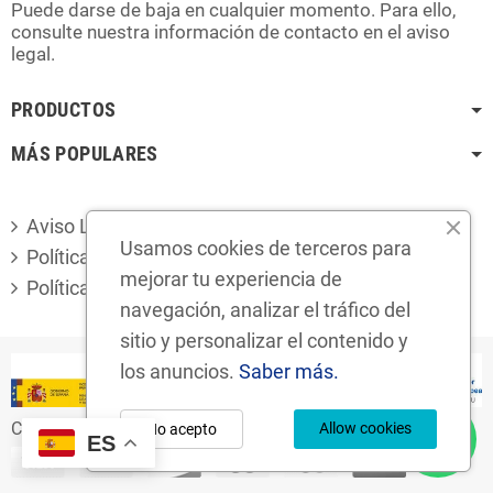
Puede darse de baja en cualquier momento. Para ello,
consulte nuestra información de contacto en el aviso
legal.
PRODUCTOS
MÁS POPULARES
Aviso Legal
Usamos cookies de terceros para
Política de privacidad
mejorar tu experiencia de
Política de cookies
navegación, analizar el tráfico del
sitio y personalizar el contenido y
los anuncios.
Saber más.
Copyright © 2024
Desguaces Foro S.L.
Allow cookies
No acepto
ES