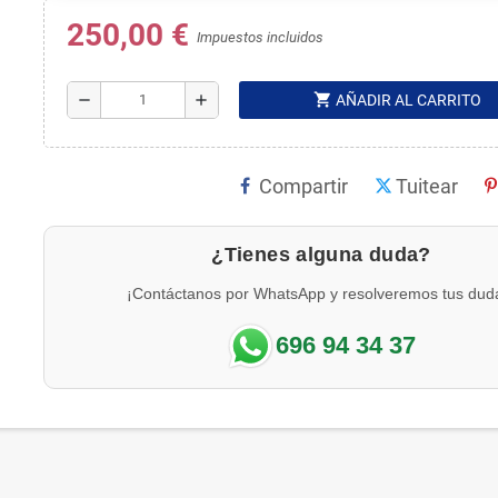
250,00 €
Impuestos incluidos
shopping_cart
remove
add
AÑADIR AL CARRITO
Compartir
Tuitear
¿Tienes alguna duda?
¡Contáctanos por WhatsApp y resolveremos tus dud
696 94 34 37