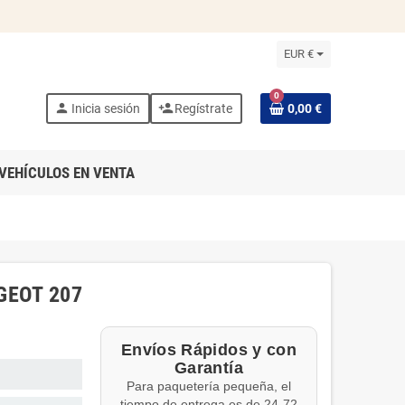
EUR €
0
person
person_add
Inicia sesión
Regístrate
0,00 €
VEHÍCULOS EN VENTA
GEOT 207
Envíos Rápidos y con
Garantía
Para paquetería pequeña, el
tiempo de entrega es de 24-72