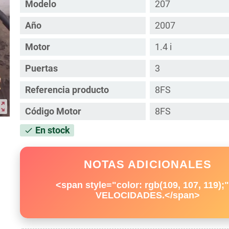
Modelo
207
Año
2007
Motor
1.4 i
Puertas
3
Referencia producto
8FS
ut_map
Código Motor
8FS
En stock
check
NOTAS ADICIONALES
<span style="color: rgb(109, 107, 119);
VELOCIDADES.</span>