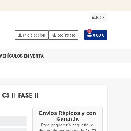
EUR €
0
person
person_add
Inicia sesión
Regístrate
0,00 €
VEHÍCULOS EN VENTA
5 II FASE II
Envíos Rápidos y con
Garantía
Para paquetería pequeña, el
tiempo de entrega es de 24-72