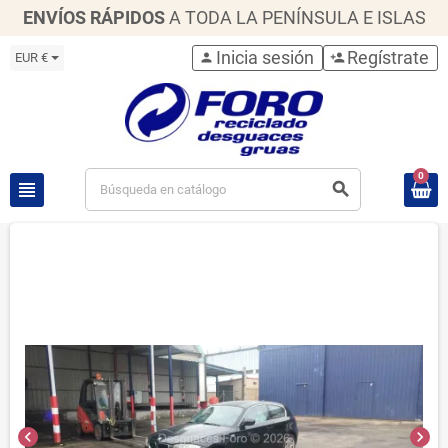
ENVÍOS RÁPIDOS
A TODA LA PENÍNSULA E ISLAS
Inicia sesión
Regístrate
EUR €
person
person_add
0
view_headline
search
chevron_left
chevron_right