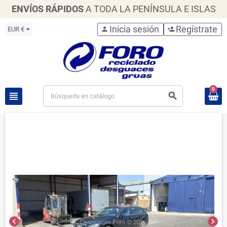
ENVÍOS RÁPIDOS
A TODA LA PENÍNSULA E ISLAS
Inicia sesión
Regístrate
EUR €
person
person_add
0
view_headline
search
chevron_left
chevron_right