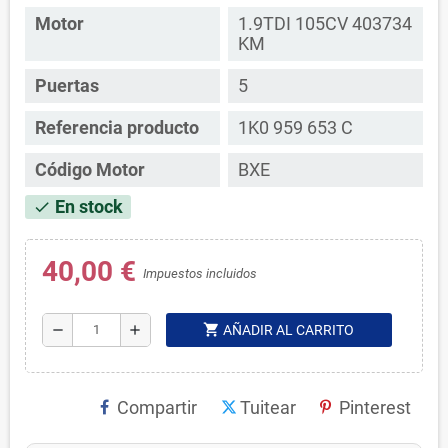
Motor
1.9TDI 105CV 403734
KM
Puertas
5
Referencia producto
1K0 959 653 C
Código Motor
BXE
En stock
check
40,00 €
Impuestos incluidos
shopping_cart
remove
add
AÑADIR AL CARRITO
Compartir
Tuitear
Pinterest