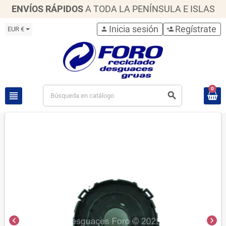
ENVÍOS RÁPIDOS
A TODA LA PENÍNSULA E ISLAS
Inicia sesión
Regístrate
EUR €
person
person_add
0
view_headline
search
chevron_left
chevron_right