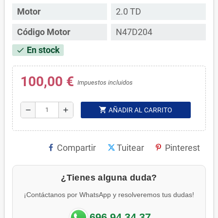
Motor
2.0 TD
Código Motor
N47D204
En stock
check
100,00 €
Impuestos incluidos
shopping_cart
remove
add
AÑADIR AL CARRITO
Compartir
Tuitear
Pinterest
¿Tienes alguna duda?
¡Contáctanos por WhatsApp y resolveremos tus dudas!
696 94 34 37