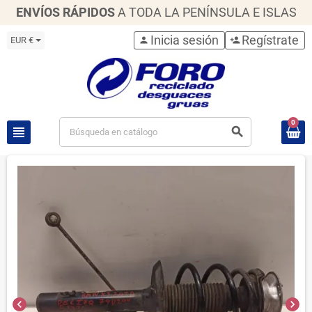
ENVÍOS RÁPIDOS
A TODA LA PENÍNSULA E ISLAS
Inicia sesión
Regístrate
EUR €
person
person_add
0
view_headline
search
chevron_left
chevron_right