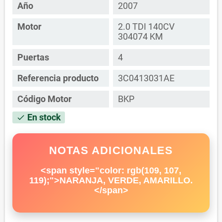
Año
2007
Motor
2.0 TDI 140CV
304074 KM
Puertas
4
Referencia producto
3C0413031AE
Código Motor
BKP
En stock
check
NOTAS ADICIONALES
<span style="color: rgb(109, 107,
119);">NARANJA, VERDE, AMARILLO.
</span>