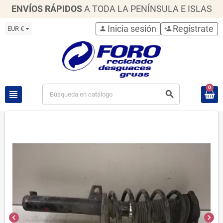
ENVÍOS RÁPIDOS
A TODA LA PENÍNSULA E ISLAS
Inicia sesión
Regístrate
EUR €
person
person_add
0
view_headline
search
chevron_left
chevron_right