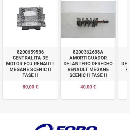
8200659536
8200362638A
CENTRALITA DE
AMORTIGUADOR
MOTOR ECU RENAULT
DELANTERO DERECHO
DE
MEGANE SCENIC II
RENAULT MEGANE
R
FASE II
SCENIC II FASE II
S
80,00 €
40,00 €