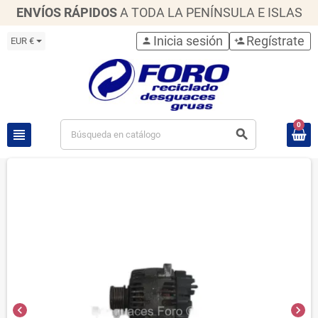
ENVÍOS RÁPIDOS
A TODA LA PENÍNSULA E ISLAS
Inicia sesión
Regístrate
EUR €
person
person_add
0
view_headline
search
chevron_left
chevron_right