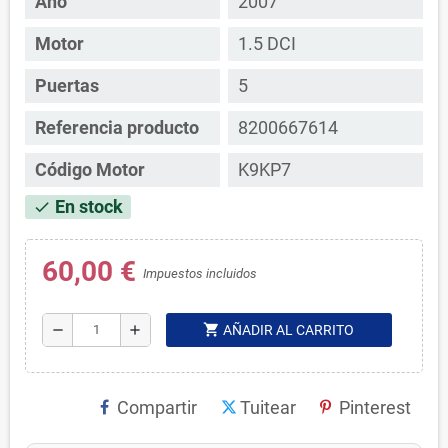
Año
2007
Motor
1.5 DCI
Puertas
5
Referencia producto
8200667614
Código Motor
K9KP7
En stock
check
60,00 €
Impuestos incluidos
shopping_cart
remove
add
AÑADIR AL CARRITO
Compartir
Tuitear
Pinterest