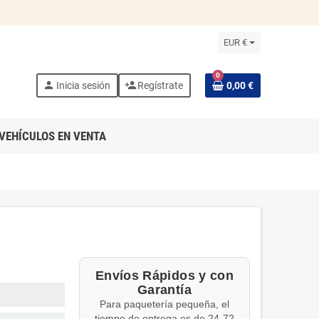
EUR €
0
person
person_add
Inicia sesión
Regístrate
0,00 €
VEHÍCULOS EN VENTA
Envíos Rápidos y con
Garantía
Para paquetería pequeña, el
tiempo de entrega es de 24-72