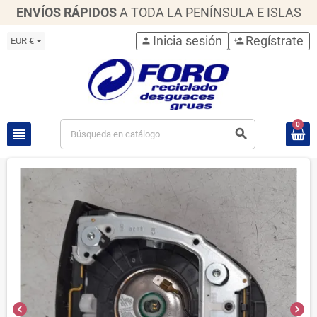
ENVÍOS RÁPIDOS
A TODA LA PENÍNSULA E ISLAS
Inicia sesión
Regístrate
EUR €
person
person_add
0
view_headline
search
chevron_left
chevron_right