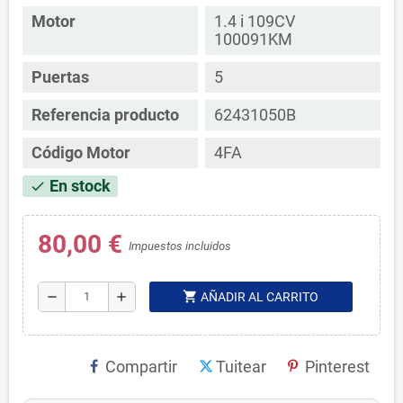
Motor
1.4 i 109CV
100091KM
Puertas
5
Referencia producto
62431050B
Código Motor
4FA
En stock
check
80,00 €
Impuestos incluidos
shopping_cart
remove
add
AÑADIR AL CARRITO
Compartir
Tuitear
Pinterest