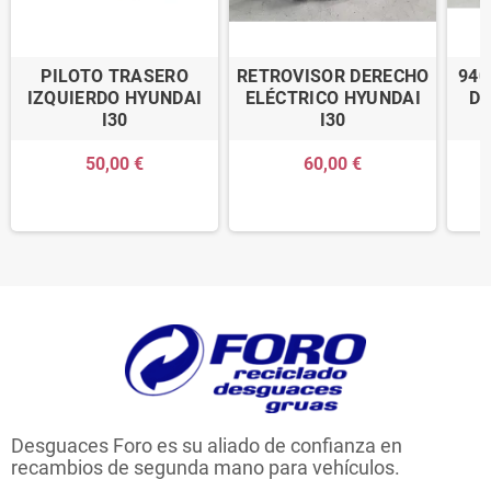
PILOTO TRASERO
RETROVISOR DERECHO
940
IZQUIERDO HYUNDAI
ELÉCTRICO HYUNDAI
DE
I30
I30
50,00 €
60,00 €
Desguaces Foro es su aliado de confianza en
recambios de segunda mano para vehículos.