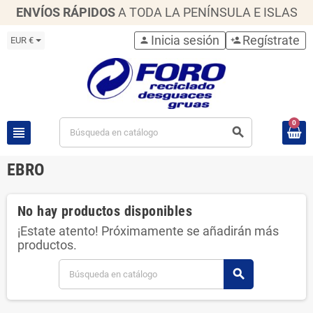
ENVÍOS RÁPIDOS
A TODA LA PENÍNSULA E ISLAS
Inicia sesión
Regístrate
EUR €
person
person_add
0
view_headline
search
EBRO
No hay productos disponibles
¡Estate atento! Próximamente se añadirán más
productos.
search