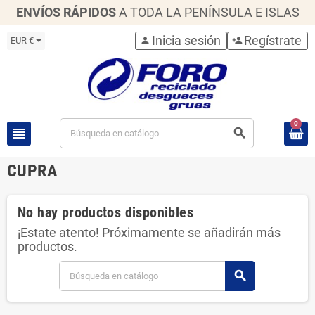
ENVÍOS RÁPIDOS
A TODA LA PENÍNSULA E ISLAS
Inicia sesión
Regístrate
EUR €
person
person_add
0
view_headline
search
CUPRA
No hay productos disponibles
¡Estate atento! Próximamente se añadirán más
productos.
search