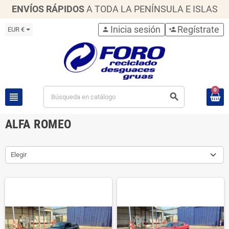
ENVÍOS RÁPIDOS
A TODA LA PENÍNSULA E ISLAS
Inicia sesión
Regístrate
EUR €
person
person_add
0
view_headline
search
ALFA ROMEO
Elegir