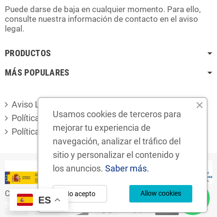
Puede darse de baja en cualquier momento. Para ello,
consulte nuestra información de contacto en el aviso
legal.
PRODUCTOS
MÁS POPULARES
Aviso Legal
Usamos cookies de terceros para
Política de privacidad
mejorar tu experiencia de
Política de cookies
navegación, analizar el tráfico del
sitio y personalizar el contenido y
los anuncios.
Saber más.
Copyright © 2024
Desguaces Foro S.L.
Allow cookies
No acepto
ES