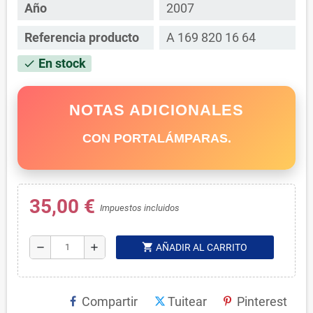
Año
2007
Referencia producto
A 169 820 16 64
En stock
check
NOTAS ADICIONALES
CON PORTALÁMPARAS.
35,00 €
Impuestos incluidos
shopping_cart
remove
add
AÑADIR AL CARRITO
Compartir
Tuitear
Pinterest