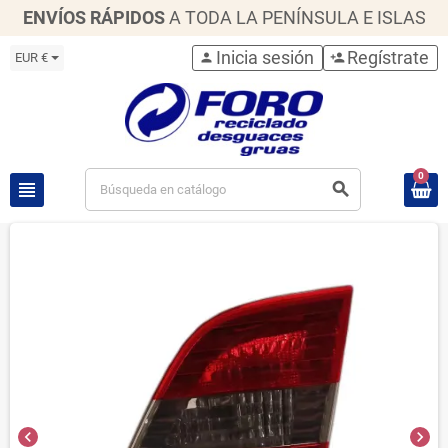
ENVÍOS RÁPIDOS
A TODA LA PENÍNSULA E ISLAS
Inicia sesión
Regístrate
EUR €
person
person_add
0
view_headline
search
chevron_left
chevron_right