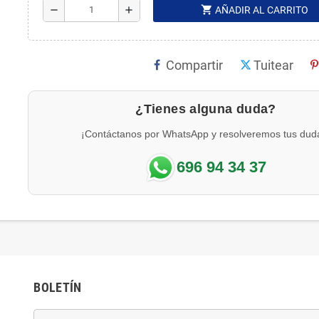
shopping_cart
remove
add
AÑADIR AL CARRITO
Compartir
Tuitear
¿Tienes alguna duda?
¡Contáctanos por WhatsApp y resolveremos tus dud
696 94 34 37
BOLETÍN