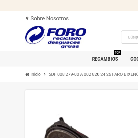
Sobre Nosotros
location_on
TOP
RECAMBIOS
CO
Inicio
chevron_right
5DF 008 279-00 A 002 820 24 26 FARO BI