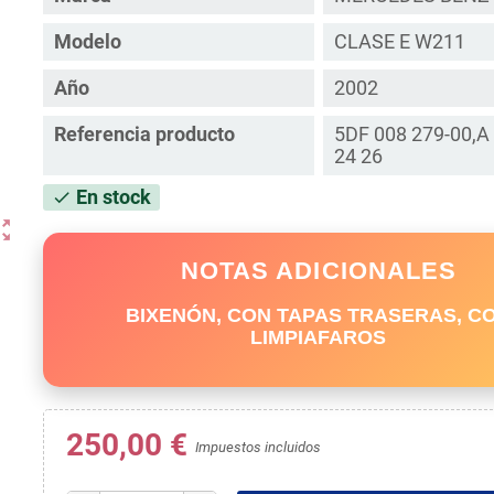
Modelo
CLASE E W211
Año
2002
Referencia producto
5DF 008 279-00,A
24 26
En stock
check
ut_map
NOTAS ADICIONALES
BIXENÓN, CON TAPAS TRASERAS, C
LIMPIAFAROS
250,00 €
Impuestos incluidos