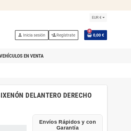
EUR €
0
person
person_add
Inicia sesión
Regístrate
0,00 €
VEHÍCULOS EN VENTA
O BIXENÓN DELANTERO DERECHO
Envíos Rápidos y con
Garantía