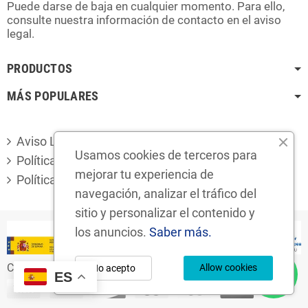
Puede darse de baja en cualquier momento. Para ello,
consulte nuestra información de contacto en el aviso
legal.
PRODUCTOS
MÁS POPULARES
Aviso Legal
Usamos cookies de terceros para
Política de privacidad
mejorar tu experiencia de
Política de cookies
navegación, analizar el tráfico del
sitio y personalizar el contenido y
los anuncios.
Saber más.
Copyright © 2024
Desguaces Foro S.L.
Allow cookies
No acepto
ES